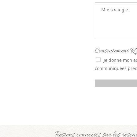
l
j
M
*
e
e
t
s
s
a
g
Consentement
e
*
Je donne mon ac
communiquées préc
Restons connectés sur les rése