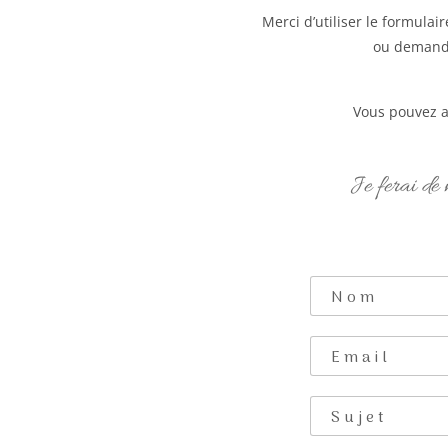
Merci d’utiliser le formulai
ou demande 
Vous pouvez a
Je ferai de 
N
o
m
E
*
m
a
S
i
u