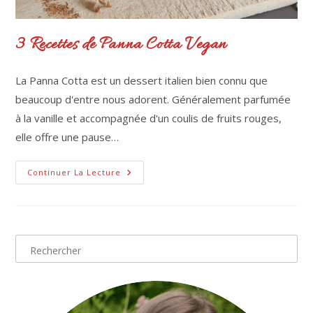
3 Recettes de Panna Cotta Vegan
La Panna Cotta est un dessert italien bien connu que
beaucoup d'entre nous adorent. Généralement parfumée
à la vanille et accompagnée d'un coulis de fruits rouges,
elle offre une pause…
3
Continuer La Lecture
Recettes
De
Panna
Cotta
Vegan
Pre
Esc
to
clo
the