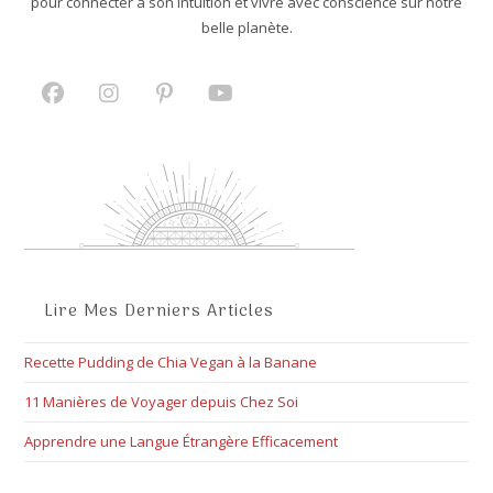
pour connecter à son intuition et vivre avec conscience sur notre
belle planète.
S’ouvre
S’ouvre
S’ouvre
S’ouvre
dans
dans
dans
dans
un
un
un
un
nouvel
nouvel
nouvel
nouvel
onglet
onglet
onglet
onglet
Lire Mes Derniers Articles
Recette Pudding de Chia Vegan à la Banane
11 Manières de Voyager depuis Chez Soi
Apprendre une Langue Étrangère Efficacement